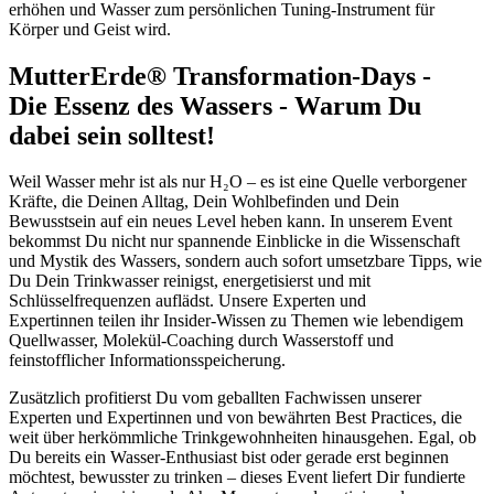
erhöhen und Wasser zum persönlichen Tuning‑Instrument für
Körper und Geist wird.
MutterErde® Transformation-Days -
Die Essenz des Wassers - Warum Du
dabei sein solltest!
Weil Wasser mehr ist als nur H₂O – es ist eine Quelle verborgener
Kräfte, die Deinen Alltag, Dein Wohlbefinden und Dein
Bewusstsein auf ein neues Level heben kann. In unserem Event
bekommst Du nicht nur spannende Einblicke in die Wissenschaft
und Mystik des Wassers, sondern auch sofort umsetzbare Tipps, wie
Du Dein Trinkwasser reinigst, energetisierst und mit
Schlüsselfrequenzen auflädst. Unsere Experten und
Expertinnen
teilen ihr Insider‑Wissen zu Themen wie lebendigem
Quellwasser, Molekül‑Coaching durch Wasserstoff und
feinstofflicher Informationsspeicherung.
Zusätzlich profitierst Du vom geballten Fachwissen unserer
Experten und Expertinnen und von bewährten Best Practices, die
weit über herkömmliche Trinkgewohnheiten hinausgehen. Egal, ob
Du bereits ein Wasser‑Enthusiast bist oder gerade erst beginnen
möchtest, bewusster zu trinken – dieses Event liefert Dir fundierte