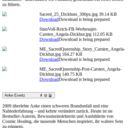
zu führen.
Sacred_25_Dickhuts_300px.jpg
39.14 KB
Download
Download is being prepared
SinnVoll-Reich-FB-Werbesujet-
Carsten_Angela-Dickhut.jpg
112.05 KB
Download
Download is being prepared
ME_SacredQueenship_Story_Carsten_Angela-
Dickhut.jpg
184.27 KB
Download
Download is being prepared
ME_SacredQueenship-Post-Carsten_Angela-
Dickhut.jpg
140.75 KB
Download
Download is being prepared
Anke Evertz
2009 überlebte Anke einen schweren Brandunfall und eine
Nahtoderfahrung – und kehrte verändert zurück. Heute ist sie
Bestseller-Autorin, Bewusstseinslehrerin und Ausbilderin von
Cosmic Healing, die tausende Menschen inspiriert, ihr wahres Sein
zu erinnern.