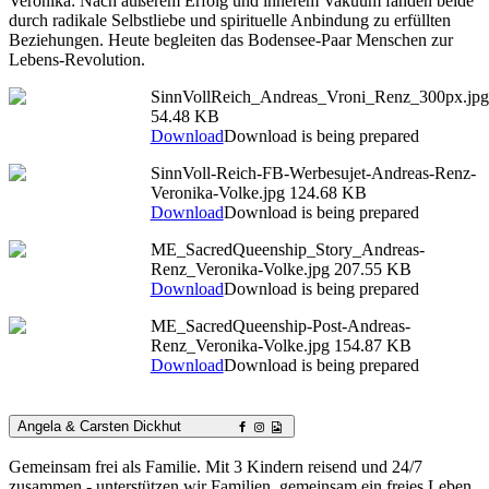
Veronika: Nach äußerem Erfolg und innerem Vakuum fanden beide
durch radikale Selbstliebe und spirituelle Anbindung zu erfüllten
Beziehungen. Heute begleiten das Bodensee-Paar Menschen zur
Lebens-Revolution.
SinnVollReich_Andreas_Vroni_Renz_300px.jpg
54.48 KB
Download
Download is being prepared
SinnVoll-Reich-FB-Werbesujet-Andreas-Renz-
Veronika-Volke.jpg
124.68 KB
Download
Download is being prepared
ME_SacredQueenship_Story_Andreas-
Renz_Veronika-Volke.jpg
207.55 KB
Download
Download is being prepared
ME_SacredQueenship-Post-Andreas-
Renz_Veronika-Volke.jpg
154.87 KB
Download
Download is being prepared
Angela & Carsten Dickhut
Gemeinsam frei als Familie. Mit 3 Kindern reisend und 24/7
zusammen - unterstützen wir Familien, gemeinsam ein freies Leben