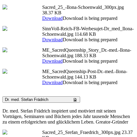
Sacred_25_-Ilona-Schoenwald_300px.jpg
38.37 KB
Download
Download is being prepared
SinnVoll-Reich-FB-Werbesujet-Dr_med_Ilona-
Schoenwald.jpg
114.68 KB
Download
Download is being prepared
ME_SacredQueenship_Story_Dr.-med.-Ilona-
Schoenwald.jpg
188.33 KB
Download
Download is being prepared
ME_SacredQueenship-Post-Dr.-med.-Ilona-
Schoenwald.jpg
144.13 KB
Download
Download is being prepared
Dr. med. Stefan Frädrich
Dr. med. Stefan Frädrich inspiriert und motiviert mit seinen
Vorträgen, Seminaren und Büchern jedes Jahr tausende Menschen
zu einem erfolgreichen und glücklichem Leben. Greator-Gründer
Sacred_25_Srefan_Fraedrich_300px.jpg
23.37