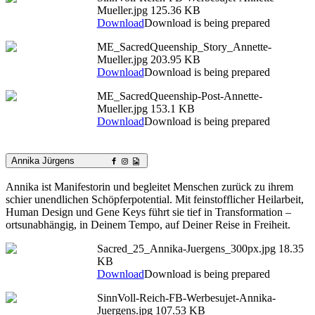
Mueller.jpg
125.36 KB
Download
Download is being prepared
ME_SacredQueenship_Story_Annette-
Mueller.jpg
203.95 KB
Download
Download is being prepared
ME_SacredQueenship-Post-Annette-
Mueller.jpg
153.1 KB
Download
Download is being prepared
Annika Jürgens
Annika ist Manifestorin und begleitet Menschen zurück zu ihrem
schier unendlichen Schöpferpotential. Mit feinstofflicher Heilarbeit,
Human Design und Gene Keys führt sie tief in Transformation –
ortsunabhängig, in Deinem Tempo, auf Deiner Reise in Freiheit.
Sacred_25_Annika-Juergens_300px.jpg
18.35
KB
Download
Download is being prepared
SinnVoll-Reich-FB-Werbesujet-Annika-
Juergens.jpg
107.53 KB