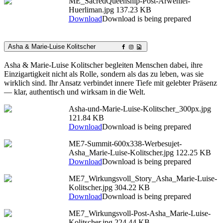
ME_SacredQueenship-Post-Arweniel-
Huerliman.jpg
137.23 KB
Download
Download is being prepared
Asha & Marie-Luise Kolitscher
Asha & Marie-Luise Kolitscher begleiten Menschen dabei, ihre
Einzigartigkeit nicht als Rolle, sondern als das zu leben, was sie
wirklich sind. Ihr Ansatz verbindet innere Tiefe mit gelebter Präsenz
— klar, authentisch und wirksam in die Welt.
Asha-und-Marie-Luise-Kolitscher_300px.jpg
121.84 KB
Download
Download is being prepared
ME7-Summit-600x338-Werbesujet-
Asha_Marie-Luise-Kolitscher.jpg
122.25 KB
Download
Download is being prepared
ME7_Wirkungsvoll_Story_Asha_Marie-Luise-
Kolitscher.jpg
304.22 KB
Download
Download is being prepared
ME7_Wirkungsvoll-Post-Asha_Marie-Luise-
Kolitscher.jpg
224.44 KB