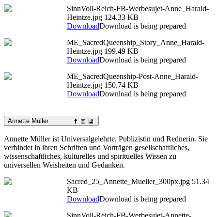
SinnVoll-Reich-FB-Werbesujet-Anne_Harald-
Heintze.jpg
124.33 KB
Download
Download is being prepared
ME_SacredQueenship_Story_Anne_Harald-
Heintze.jpg
199.49 KB
Download
Download is being prepared
ME_SacredQueenship-Post-Anne_Harald-
Heintze.jpg
150.74 KB
Download
Download is being prepared
Annette Müller
Annette Müller ist Universalgelehrte, Publizistin und Rednerin. Sie
verbindet in ihren Schriften und Vorträgen gesellschaftliches,
wissenschaftliches, kulturelles und spirituelles Wissen zu
universellen Weisheiten und Gedanken.
Sacred_25_Annette_Mueller_300px.jpg
51.34
KB
Download
Download is being prepared
SinnVoll-Reich-FB-Werbesujet-Annette-