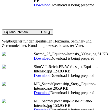
KB
Download
Download is being prepared
Equiano Intensio
Wegbegleiter für den spirituellen Herzraum, Seminar- und
Zeremonieleiter, Kundaliniprozesse, bewusster Vater.
Sacred_25_Equiano-Intensio_300px.jpg
61 KB
Download
Download is being prepared
SinnVoll-Reich-FB-Werbesujet-Equiano-
Intensio.jpg
124.83 KB
Download
Download is being prepared
ME_SacredQueenship_Story_Equiano-
Intensio.jpg
205.9 KB
Download
Download is being prepared
ME_SacredQueenship-Post-Equiano-
Intensio.jpg
153.95 KB
Download
Download is being prepared