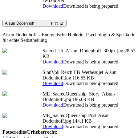
186.94 KB
Download
Download is being prepared
Aisun Dodenhoff
Aisun Dodenhoff – Energetische Heilerin, Psychologin & Speakerin
für echte Selbstheilung
Sacred_25_Aisun_Dodenhoff_300px.jpg
28.53
KB
Download
Download is being prepared
SinnVoll-Reich-FB-Werbesujet-Aisun-
Dodenhoff.jpg
116.55 KB
Download
Download is being prepared
ME_SacredQueenship_Story_Aisun-
Dodenhoff.jpg
186.03 KB
Download
Download is being prepared
ME_SacredQueenship-Post-Aisun-
Dodenhoff.jpg
144.1 KB
Download
Download is being prepared
Fotocredits/Urheberrecht: