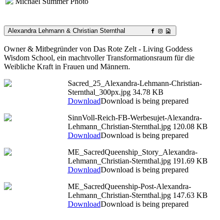
Michael Summer Photo
Alexandra Lehmann & Christian Sternthal
Owner & Mitbegründer von Das Rote Zelt - Living Goddess
Wisdom School, ein machtvoller Transformationsraum für die
Weibliche Kraft in Frauen und Männern.
Sacred_25_Alexandra-Lehmann-Christian-
Sternthal_300px.jpg
34.78 KB
Download
Download is being prepared
SinnVoll-Reich-FB-Werbesujet-Alexandra-
Lehmann_Christian-Sternthal.jpg
120.08 KB
Download
Download is being prepared
ME_SacredQueenship_Story_Alexandra-
Lehmann_Christian-Sternthal.jpg
191.69 KB
Download
Download is being prepared
ME_SacredQueenship-Post-Alexandra-
Lehmann_Christian-Sternthal.jpg
147.63 KB
Download
Download is being prepared