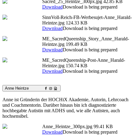
Sacred_25_Heintze_300px.jpg
42.85 KB
Download
Download is being prepared
SinnVoll-Reich-FB-Werbesujet-Anne_Harald-
Heintze.jpg
124.33 KB
Download
Download is being prepared
ME_SacredQueenship_Story_Anne_Harald-
Heintze.jpg
199.49 KB
Download
Download is being prepared
ME_SacredQueenship-Post-Anne_Harald-
Heintze.jpg
150.74 KB
Download
Download is being prepared
Anne Heintze
Anne ist Gründerin der HOCHiX Akademie, Autorin, Lehrcoach
und Coachmentorin. Darüber hinaus bin ich diagnostizierte
hochbegabte Autistin mit ADHS und, wie alle Autisten, auch
hochsensibel.
Anne_Heintze_300px.jpg
99.41 KB
Download
Download is being prepared