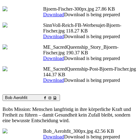
Bjoern-Fischer-300px.jpg
27.86 KB
Download
Download is being prepared
SinnVoll-Reich-FB-Werbesujet-Bjoern-
Fischer.jpg
118.27 KB
Download
Download is being prepared
ME_SacredQueenship_Story_Bjoern-
Fischer.jpg
190.37 KB
Download
Download is being prepared
ME_SacredQueenship-Post-Bjoern-Fischer.jpg
144.37 KB
Download
Download is being prepared
Bob Aerohfit
Bobs Mission: Menschen langfristig in ihre körperliche Kraft und
Freiheit zu führen – damit Gesundheit kein Zufall bleibt, sondern
eine bewusste Entscheidung wird.
Bob_Aerohfit_300px.jpg
42.56 KB
Download
Download is being prepared