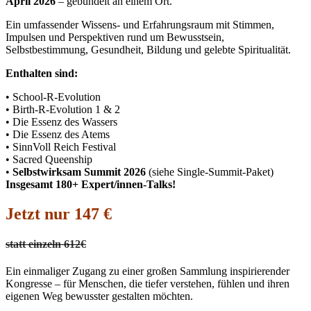
April 2026
– gebündelt an einem Ort.
Ein umfassender Wissens- und Erfahrungsraum mit Stimmen,
Impulsen und Perspektiven rund um Bewusstsein,
Selbstbestimmung, Gesundheit, Bildung und gelebte Spiritualität.
Enthalten sind:
• School-R-Evolution
• Birth-R-Evolution 1 & 2
• Die Essenz des Wassers
• Die Essenz des Atems
• SinnVoll Reich Festival
• Sacred Queenship
•
Selbstwirksam Summit 2026
(siehe Single-Summit-Paket)
Insgesamt 180+ Expert/innen-Talks!
Jetzt nur 147 €
statt einzeln 612€
Ein einmaliger Zugang zu einer großen Sammlung inspirierender
Kongresse – für Menschen, die tiefer verstehen, fühlen und ihren
eigenen Weg bewusster gestalten möchten.