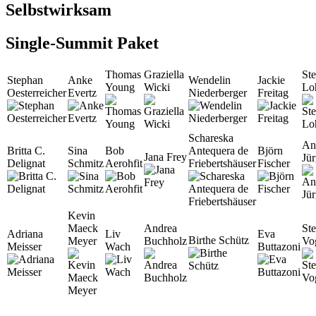
Selbstwirksam
Single-Summit Paket
Thomas
Graziella
Ste
Stephan
Anke
Wendelin
Jackie
Young
Wicki
Lo
Oesterreicher
Evertz
Niederberger
Freitag
Schareska
An
Britta C.
Sina
Bob
Antequera de
Björn
Jana Frey
Jü
Delignat
Schmitz
Aerohfit
Friebertshäuser
Fischer
Kevin
Maeck
Andrea
St
Adriana
Liv
Eva
Birthe Schütz
Meyer
Buchholz
Vo
Meisser
Wach
Buttazoni