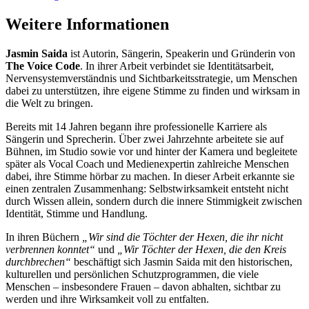
Weitere Informationen
Jasmin Saida
ist Autorin, Sängerin, Speakerin und Gründerin von
The Voice Code
. In ihrer Arbeit verbindet sie Identitätsarbeit,
Nervensystemverständnis und Sichtbarkeitsstrategie, um Menschen
dabei zu unterstützen, ihre eigene Stimme zu finden und wirksam in
die Welt zu bringen.
Bereits mit 14 Jahren begann ihre professionelle Karriere als
Sängerin und Sprecherin. Über zwei Jahrzehnte arbeitete sie auf
Bühnen, im Studio sowie vor und hinter der Kamera und begleitete
später als Vocal Coach und Medienexpertin zahlreiche Menschen
dabei, ihre Stimme hörbar zu machen. In dieser Arbeit erkannte sie
einen zentralen Zusammenhang: Selbstwirksamkeit entsteht nicht
durch Wissen allein, sondern durch die innere Stimmigkeit zwischen
Identität, Stimme und Handlung.
In ihren Büchern
„Wir sind die T
ö
chter der Hexen, die ihr nicht
verbrennen konntet
“
und
„Wir T
ö
chter der Hexen, die den Kreis
durchbrechen
“
beschäftigt sich Jasmin Saida mit den historischen,
kulturellen und persönlichen Schutzprogrammen, die viele
Menschen – insbesondere Frauen – davon abhalten, sichtbar zu
werden und ihre Wirksamkeit voll zu entfalten.