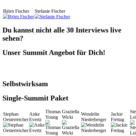
Björn Fischer
Stefanie Fischer
Du kannst nicht alle 30 Interviews live
sehen?
Unser Summit Angebot für Dich!
Selbstwirksam
Single-Summit Paket
Thomas
Graziella
Ste
Stephan
Anke
Wendelin
Jackie
Young
Wicki
Lo
Oesterreicher
Evertz
Niederberger
Freitag