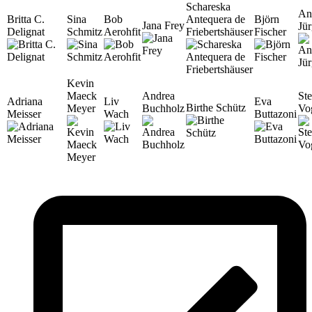
Schareska
An
Britta C.
Sina
Bob
Antequera de
Björn
Jana Frey
Jü
Delignat
Schmitz
Aerohfit
Friebertshäuser
Fischer
Kevin
Maeck
Andrea
St
Adriana
Liv
Eva
Birthe Schütz
Meyer
Buchholz
Vo
Meisser
Wach
Buttazoni