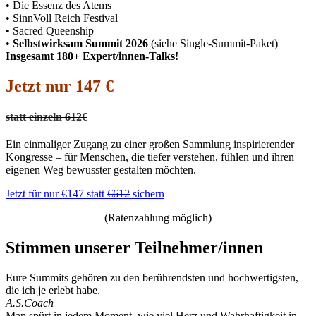
• Die Essenz des Atems
• SinnVoll Reich Festival
• Sacred Queenship
•
Selbstwirksam Summit 2026
(siehe Single-Summit-Paket)
Insgesamt 180+ Expert/innen-Talks!
Jetzt nur 147 €
statt einzeln 612€
Ein einmaliger Zugang zu einer großen Sammlung inspirierender
Kongresse – für Menschen, die tiefer verstehen, fühlen und ihren
eigenen Weg bewusster gestalten möchten.
Jetzt für nur €147 statt
€612
sichern
(Ratenzahlung möglich)
Stimmen unserer Teilnehmer/innen
Eure Summits gehören zu den berührendsten und hochwertigsten,
die ich je erlebt habe.
A.S.
Coach
Man spürt in jedem Moment, wie viel Herz und Wahrhaftigkeit in