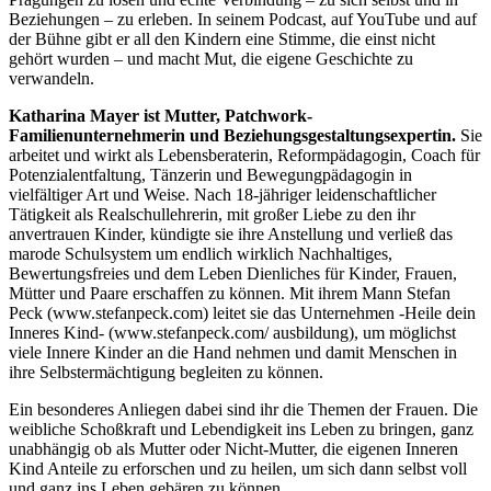
Beziehungen – zu erleben. In seinem Podcast, auf YouTube und auf
der Bühne gibt er all den Kindern eine Stimme, die einst nicht
gehört wurden – und macht Mut, die eigene Geschichte zu
verwandeln.
Katharina Mayer ist Mutter, Patchwork-
Familienunternehmerin und Beziehungsgestaltungsexpertin.
Sie
arbeitet und wirkt als Lebensberaterin, Reformpädagogin, Coach für
Potenzialentfaltung, Tänzerin und Bewegungpädagogin in
vielfältiger Art und Weise. Nach 18-jähriger leidenschaftlicher
Tätigkeit als Realschullehrerin, mit großer Liebe zu den ihr
anvertrauen Kinder, kündigte sie ihre Anstellung und verließ das
marode Schulsystem um endlich wirklich Nachhaltiges,
Bewertungsfreies und dem Leben Dienliches für Kinder, Frauen,
Mütter und Paare erschaffen zu können. Mit ihrem Mann Stefan
Peck (www.stefanpeck.com) leitet sie das Unternehmen -Heile dein
Inneres Kind- (www.stefanpeck.com/ ausbildung), um möglichst
viele Innere Kinder an die Hand nehmen und damit Menschen in
ihre Selbstermächtigung begleiten zu können.
Ein besonderes Anliegen dabei sind ihr die Themen der Frauen. Die
weibliche Schoßkraft und Lebendigkeit ins Leben zu bringen, ganz
unabhängig ob als Mutter oder Nicht-Mutter, die eigenen Inneren
Kind Anteile zu erforschen und zu heilen, um sich dann selbst voll
und ganz ins Leben gebären zu können.