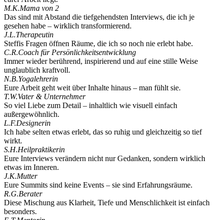
M.K.
Mama von 2
Das sind mit Abstand die tiefgehendsten Interviews, die ich je
gesehen habe – wirklich transformierend.
J.L.
Therapeutin
Steffis Fragen öffnen Räume, die ich so noch nie erlebt habe.
C.R.
Coach für Persönlichkeitsentwicklung
Immer wieder berührend, inspirierend und auf eine stille Weise
unglaublich kraftvoll.
N.B.
Yogalehrerin
Eure Arbeit geht weit über Inhalte hinaus – man fühlt sie.
T.W.
Vater & Unternehmer
So viel Liebe zum Detail – inhaltlich wie visuell einfach
außergewöhnlich.
L.F.
Designerin
Ich habe selten etwas erlebt, das so ruhig und gleichzeitig so tief
wirkt.
S.H.
Heilpraktikerin
Eure Interviews verändern nicht nur Gedanken, sondern wirklich
etwas im Inneren.
J.K.
Mutter
Eure Summits sind keine Events – sie sind Erfahrungsräume.
R.G.
Berater
Diese Mischung aus Klarheit, Tiefe und Menschlichkeit ist einfach
besonders.