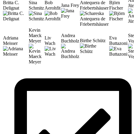
An
Britta C.
Sina
Bob
Antequera de
Björn
Jana Frey
Jü
Delignat
Schmitz
Aerohfit
Friebertshäuser
Fischer
Kevin
Maeck
Andrea
St
Adriana
Liv
Eva
Birthe Schütz
Meyer
Buchholz
Vo
Meisser
Wach
Buttazoni