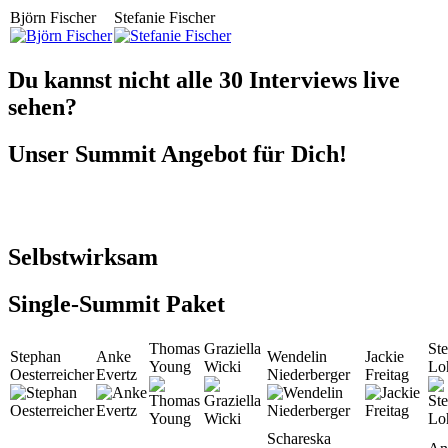
Björn Fischer
Stefanie Fischer
Du kannst nicht alle 30 Interviews live
sehen?
Unser Summit Angebot für Dich!
Selbstwirksam
Single-Summit Paket
Thomas
Graziella
Ste
Stephan
Anke
Wendelin
Jackie
Young
Wicki
Lo
Oesterreicher
Evertz
Niederberger
Freitag
Schareska